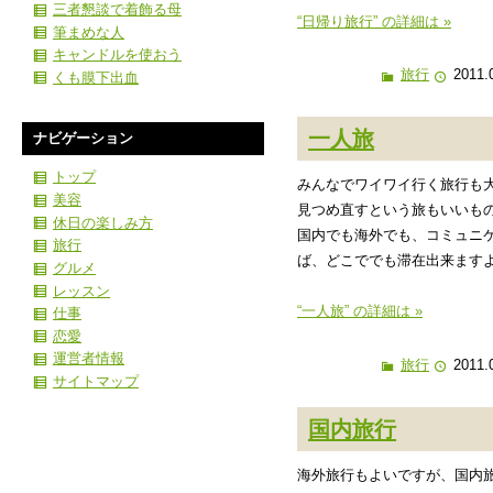
三者懇談で着飾る母
“日帰り旅行” の詳細は »
筆まめな人
キャンドルを使おう
旅行
2011.
くも膜下出血
一人旅
ナビゲーション
トップ
みんなでワイワイ行く旅行も
美容
見つめ直すという旅もいいも
休日の楽しみ方
国内でも海外でも、コミュニ
旅行
ば、どこででも滞在出来ます
グルメ
レッスン
“一人旅” の詳細は »
仕事
恋愛
運営者情報
旅行
2011.
サイトマップ
国内旅行
海外旅行もよいですが、国内