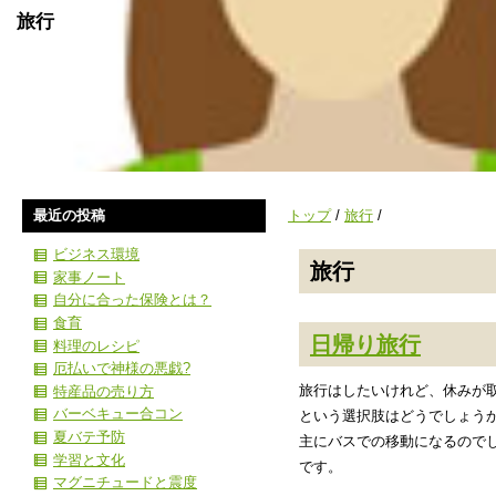
旅行
最近の投稿
トップ
/
旅行
/
ビジネス環境
旅行
家事ノート
自分に合った保険とは？
食育
日帰り旅行
料理のレシピ
厄払いで神様の悪戯?
旅行はしたいけれど、休みが
特産品の売り方
バーベキュー合コン
という選択肢はどうでしょう
夏バテ予防
主にバスでの移動になるので
学習と文化
です。
マグニチュードと震度