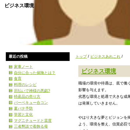
ビジネス環境
最近の投稿
トップ
/
ビジネスあれこれ
/
家事ノート
ビジネス環境
自分に合った保険とは？
食育
職場の環境や待遇は、底で働
料理のレシピ
影響を与えます。
厄払いで神様の悪戯?
特産品の売り方
劣悪な環境と処遇で大きな成
バーベキュー合コン
は発展していきません。
夏バテ予防
学習と文化
やはり大きな夢とビジョンを
マグニチュードと震度
よう、環境を整え、信賞必罰
三者懇談で着飾る母