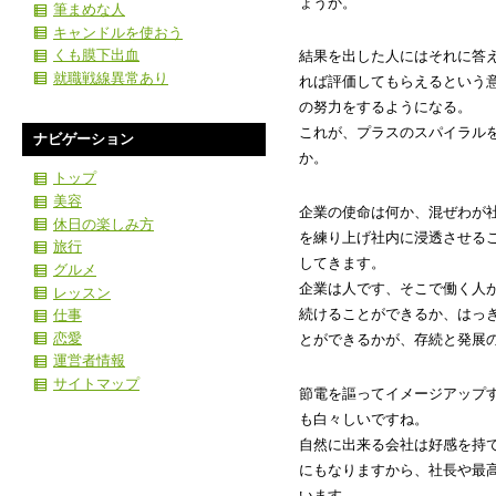
ょうか。
筆まめな人
キャンドルを使おう
くも膜下出血
結果を出した人にはそれに答
就職戦線異常あり
れば評価してもらえるという
の努力をするようになる。
これが、プラスのスパイラル
ナビゲーション
か。
トップ
美容
企業の使命は何か、混ぜわが
休日の楽しみ方
を練り上げ社内に浸透させる
旅行
してきます。
グルメ
企業は人です、そこで働く人
レッスン
続けることができるか、はっ
仕事
恋愛
とができるかが、存続と発展
運営者情報
サイトマップ
節電を謳ってイメージアップ
も白々しいですね。
自然に出来る会社は好感を持
にもなりますから、社長や最
います。