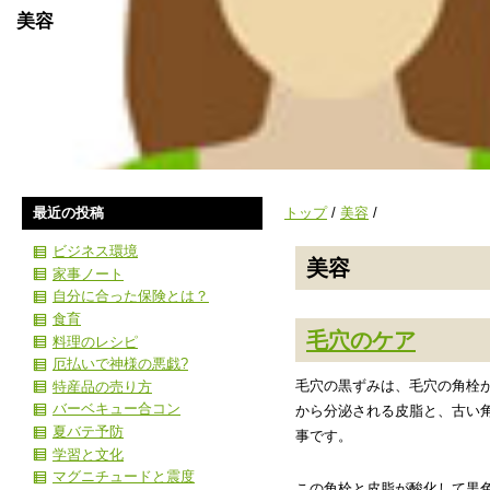
美容
最近の投稿
トップ
/
美容
/
ビジネス環境
美容
家事ノート
自分に合った保険とは？
食育
毛穴のケア
料理のレシピ
厄払いで神様の悪戯?
毛穴の黒ずみは、毛穴の角栓
特産品の売り方
バーベキュー合コン
から分泌される皮脂と、古い
夏バテ予防
事です。
学習と文化
マグニチュードと震度
この角栓と皮脂が酸化して黒