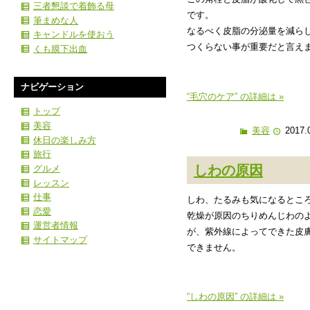
三者懇談で着飾る母
です。
筆まめな人
なるべく皮脂の分泌量を減ら
キャンドルを使おう
つくらない事が重要だと言え
くも膜下出血
ナビゲーション
“毛穴のケア” の詳細は »
トップ
美容
美容
2017.
休日の楽しみ方
旅行
しわの原因
グルメ
レッスン
仕事
しわ、たるみも気になるとこ
恋愛
乾燥が原因のちりめんじわの
運営者情報
が、紫外線によってできた皮
サイトマップ
できません。
“しわの原因” の詳細は »