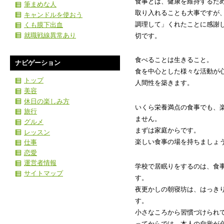
食事とは、健康を維持するた
筆まめな人
取り入れることも大事ですが
キャンドルを使おう
調理して」くれたことに感謝
くも膜下出血
就職戦線異常あり
切です。
食べることは生きること。
ナビゲーション
食を中心とした様々な活動が
トップ
人間性を築きます。
美容
休日の楽しみ方
いくら栄養満点の食事でも、
旅行
ません。
グルメ
まずは家庭からです。
レッスン
楽しい食事の場を持ちましょ
仕事
恋愛
運営者情報
学校で居眠りをするのは、食
サイトマップ
す。
夜更かしの朝寝坊は、はっき
す。
小さなころから習慣づけられ
ってからでは、本人の自覚が