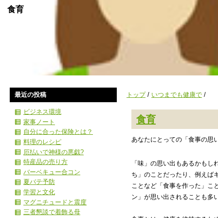
食育
最近の投稿
トップ
/
いつまでも健康で
/
ビジネス環境
食育
家事ノート
自分に合った保険とは？
あなたにとっての「食事の思
料理のレシピ
厄払いで神様の悪戯?
特産品の売り方
「味」の思い出もあるかもし
バーベキュー合コン
ち」のことだったり、例えば
夏バテ予防
ことなど「食事を作った」こ
学習と文化
ン」が思い出されることも多
マグニチュードと震度
三者懇談で着飾る母