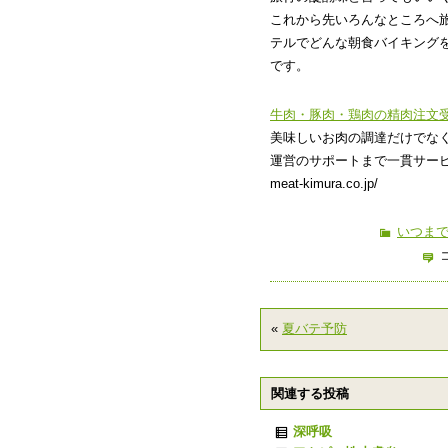
これから先いろんなところへ
テルでどんな朝食バイキング
です。
牛肉・豚肉・鶏肉の精肉注文
美味しいお肉の調達だけでな
運営のサポートまで一貫サー
meat-kimura.co.jp/
いつま
«
夏バテ予防
関連する投稿
深呼吸