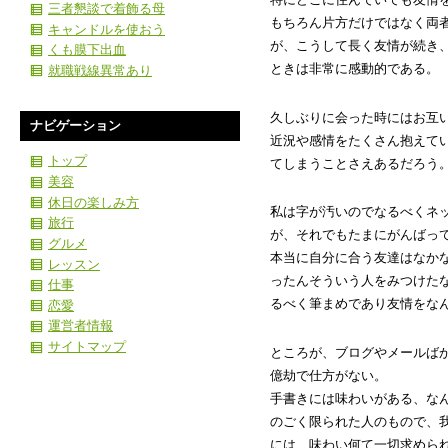
三者懇談で着飾る母
もちろん片方だけではなく両
キャンドルを使おう
が、こうして長く友情が続き
くも膜下出血
ときは非常に感動的である。
就職戦線異常あり
久しぶりに会った時にはお互
ナビゲーション
近況や感情をたくさん抱えて
トップ
てしまうことさえあるだろう
美容
休日の楽しみ方
私は字が汚いのでなるべくネ
旅行
が、それでもたまにがんばっ
グルメ
本当に自分に合う友達はなか
レッスン
ったんそういう人をみつけた
仕事
るべく筆まめであり友情をな
恋愛
運営者情報
サイトマップ
ところが、ブログやメールば
億劫で仕方がない。
手書きには味わいがある、な
のごく限られた人のもので、
には、味わい何て一切求めら