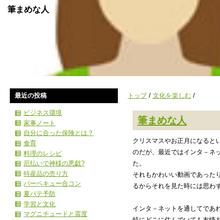
筆まめな人
最近の投稿
トップ
/
文化を楽しむ
/
ビジネス環境
筆まめな人
家事ノート
自分に合った保険とは？
クリスマスやお正月になると
食育
のだが、最近ではインタ－ネ
料理のレシピ
厄払いで神様の悪戯?
た。
特産品の売り方
それもかわいい動画であった
バーベキュー合コン
るからそれを見た時には思わ
夏バテ予防
学習と文化
インタ－ネットを通してであ
マグニチュードと震度
特にどこに住んでいても友情