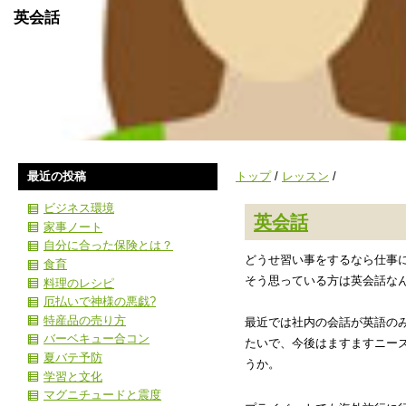
英会話
最近の投稿
トップ
/
レッスン
/
ビジネス環境
英会話
家事ノート
自分に合った保険とは？
どうせ習い事をするなら仕事
食育
そう思っている方は英会話な
料理のレシピ
厄払いで神様の悪戯?
特産品の売り方
最近では社内の会話が英語の
バーベキュー合コン
たいで、今後はますますニー
夏バテ予防
うか。
学習と文化
マグニチュードと震度