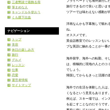
プライベートでも海外旅行に
三者懇談で着飾る母
旅行できるので良いと思いま
筆まめな人
ツアーでは味わえない感動が
キャンドルを使おう
くも膜下出血
洋画なんかも字幕無しで観れ
ね。
ナビゲーション
オススメです。
トップ
英会話教室でのレッスンもい
美容
ブな英語に触れることが一番
休日の楽しみ方
旅行
海外留学、海外への転勤、そ
グルメ
は、積極的に現地の人とのコ
レッスン
でしょう。
仕事
恋愛
帰国してからもきっと活躍の
運営者情報
サイトマップ
海外での生活を体験した人は
くなるという意見もあります
例えば、スキー場では、イン
を起こすことなのだそうです
事前に崩しておけば、崩れな