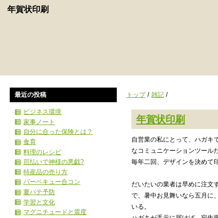
年賀状印刷
最近の投稿
トップ
/
雑記
/
ビジネス環境
年賀状印刷
家事ノート
自分に合った保険とは？
自営業の私にとって、ハガキ
食育
なコミュニケーションツール
料理のレシピ
厄払いで神様の悪戯?
毎年二回、デザインを決めて
特産品の売り方
バーベキュー合コン
だいたいの業者は早めに注文
夏バテ予防
で、暑中お見舞いなら五月に
学習と文化
いる。
マグニチュードと震度
ハガキが手元に届けば、宛先