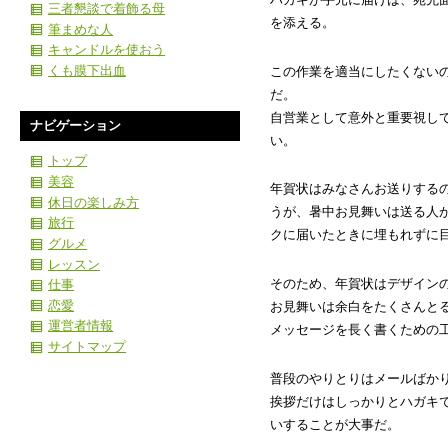
三者懇談で着飾る母
を添える。
筆まめな人
キャンドルを使おう
くも膜下出血
この作業を適当にしたくない
だ。
自営業として意外と重要視し
ナビゲーション
い。
トップ
美容
年賀状はみなさんお送りする
休日の楽しみ方
うが、暑中お見舞いは送る人
旅行
クに届いたときに埋もれずに
グルメ
レッスン
そのため、年賀状はデザイン
仕事
恋愛
お見舞いは余白をたくさんと
運営者情報
メッセージを長く書くための
サイトマップ
普段のやりとりはメールばか
挨拶だけはしっかりとハガキ
いすることが大事だ。