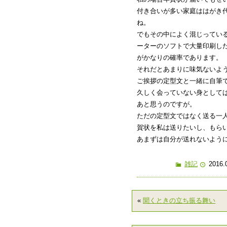
付き合いが多い家庭ははがき
ね。
でもその中によく混じってい
ーターのソフトで大量印刷し
がかなりの確率であります。
それだとあまりに味気ないよ
ご挨拶の定型文と一緒に自筆
久しく会っていない身として
あと思うのですが。
ただの定型文ではなく送る一
賀状を私は送りたいし、もら
あまずは自分が送れないように
雑記
2016.
«
聞くときの立ち振る舞い